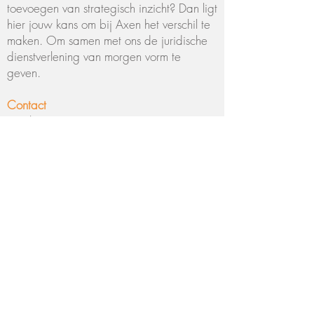
toevoegen van strategisch inzicht? Dan ligt
hier jouw kans om bij Axen het verschil te
maken. Om samen met ons de juridische
dienstverlening van morgen vorm te
geven.
Contact
Wij komen graag in contact. Stuur ons
jouw cv en motivatie
naar
evanoosterwijk@axen.nl
.
Mocht je vragen hebben, kun je ons
bereiken via telefoonnummer
030-
2070819
, vraag naar
Eline van
Oosterwijk
of
Shelly Razaac
.