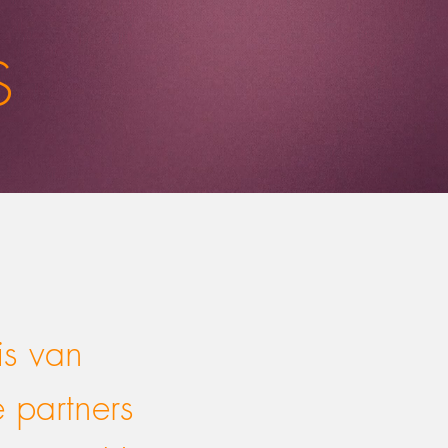
S
is van
 partners