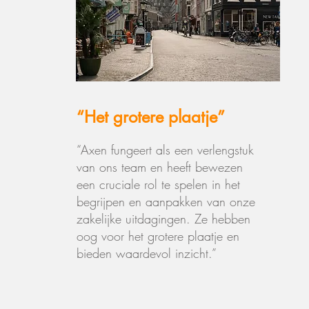
“Het grotere plaatje”
“Axen fungeert als een verlengstuk
van ons team en heeft bewezen
een cruciale rol te spelen in het
begrijpen en aanpakken van onze
zakelijke uitdagingen. Ze hebben
oog voor het grotere plaatje en
bieden waardevol inzicht.”