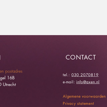
CONTACT
N
en postadres
tel.:
030 2070819
ngel 16B
e-mail:
info@axen.nl
 Utrecht
Algemene voorwaarden
Privacy statement