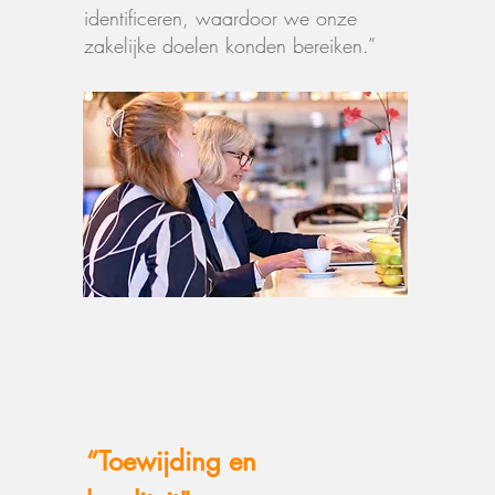
identificeren, waardoor we onze
zakelijke doelen konden bereiken.”
“Toewijding en