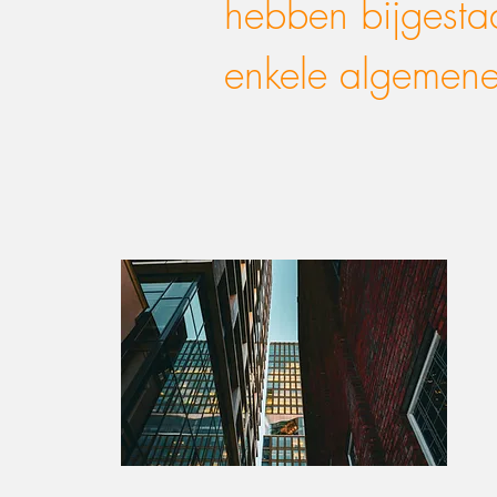
hebben bijgestaa
enkele algemene 