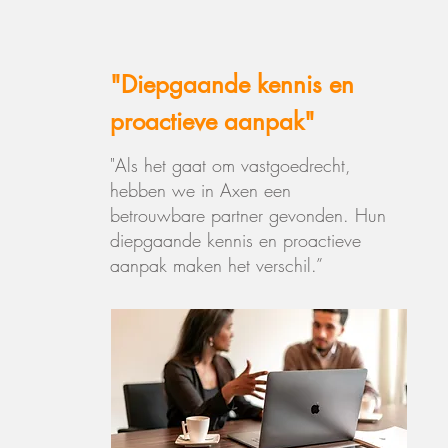
"Diepgaande kennis en
proactieve aanpak"
"Als het gaat om vastgoedrecht,
hebben we in Axen een
betrouwbare partner gevonden. Hun
diepgaande kennis en proactieve
aanpak maken het verschil.”