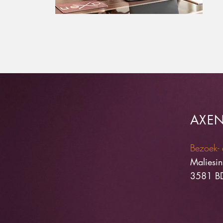
AXE
Bezoek- 
Maliesi
3581 BD